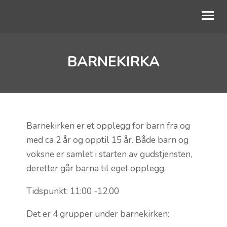
BARNEKIRKA
OM OSS
BLI MED
DIAKONI
KALENDER
Barnekirken er et opplegg for barn fra og
med ca 2 år og opptil 15 år. Både barn og
TALER
voksne er samlet i starten av gudstjensten,
deretter går barna til eget opplegg.
BLI GIVER
Tidspunkt: 11:00 -12.00
Det er 4 grupper under barnekirken: