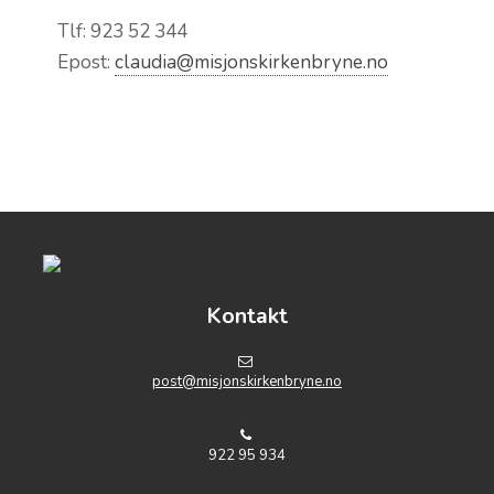
Tlf: 923 52 344
Epost:
claudia@misjonskirkenbryne.no
Kontakt
post@misjonskirkenbryne.no
922 95 934