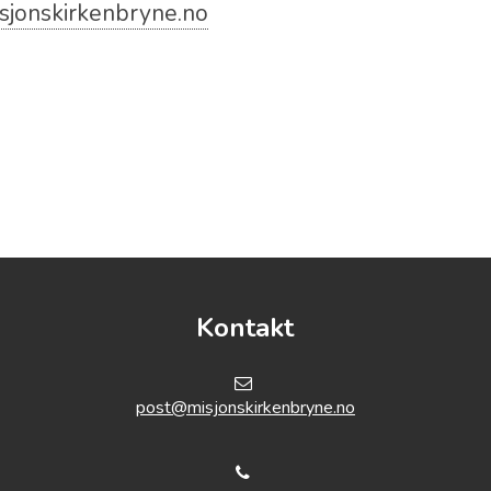
jonskirkenbryne.no
Kontakt
post@misjonskirkenbryne.no