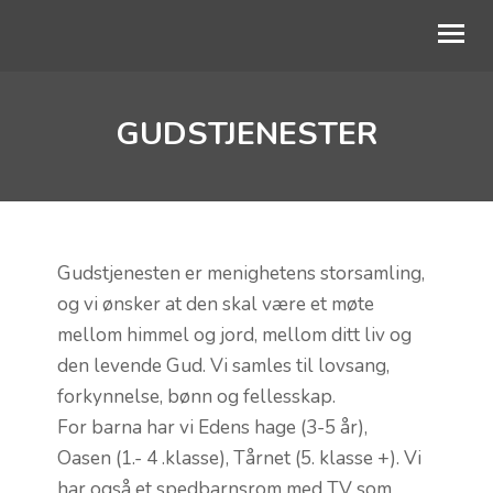
GUDSTJENESTER
OM OSS
BLI MED
DIAKONI
KALENDER
Gudstjenesten er menighetens storsamling,
og vi ønsker at den skal være et møte
TALER
mellom himmel og jord, mellom ditt liv og
den levende Gud. Vi samles til lovsang,
BLI GIVER
forkynnelse, bønn og fellesskap.
For barna har vi Edens hage (3-5 år),
Oasen (1.- 4 .klasse), Tårnet (5. klasse +). Vi
har også et spedbarnsrom med TV som