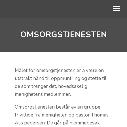
OMSORGSTJENESTEN
OM OSS
BLI MED
DIAKONI
KALENDER
Målet for omsorgstjenesten er å være en
utstrakt hånd til oppmuntring og støtte til
TALER
de som trenger det, hovedsakelig
menighetens medlemmer.
BLI GIVER
Omsorgstjenesten består av en gruppe
frivillige fra menigheten og pastor Thomas
Ass pedersen. De går på hjemmebesøk.