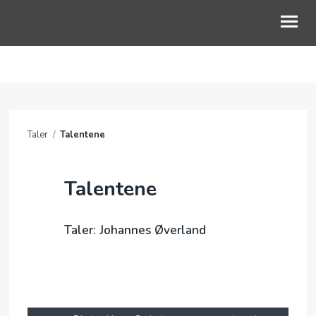
OM OSS
BLI MED
Taler
/
Talentene
DIAKONI
KALENDER
Talentene
TALER
Taler: Johannes Øverland
BLI GIVER