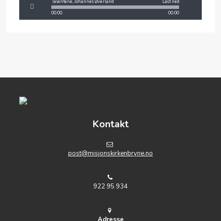
Talentene, Johannes Øverland
Last ned
00:00
00:00
Kontakt
post@misjonskirkenbryne.no
922 95 934
Adresse