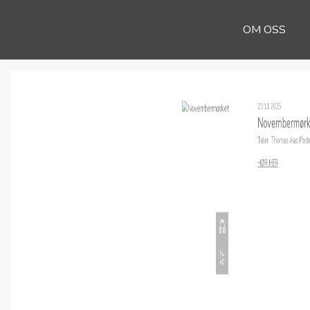
OM OSS
23.11.2025
Novembermørke
Taler: Thomas Aas Peders
HØR HER
00:00
16.11.2025
Novembermørke
Taler: Thomas Aas Peders
HØR HER
00:00
09.11.2025