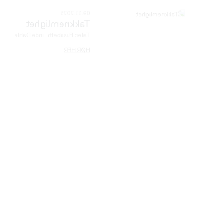
e
00:00
00:00
iser - Rahab
en
00:00