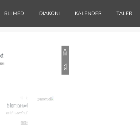
BLI MED
DIAKONI
KALENDER
TALER
t
en
23:01
t
en
00:00