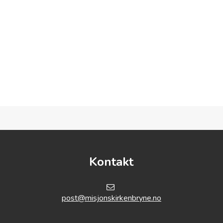
00:00
18.05.2025
er den hellige ånd ?
Taler: Johannes Øverland
HØR HER
00:00
Kontakt
post@misjonskirkenbryne.no